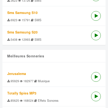
SMS
3623
13726
Sms Samsung S10
SMS
6923
15791
Sms Samsung S20
SMS
5408
12993
Meilleures Sonneries
Jerusalema
Musique
95929
182977
Totally Spies MP3
Effets Sonores
85625
168024