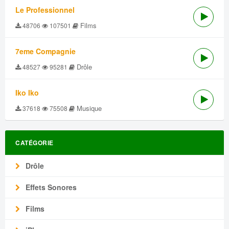
Le Professionnel
Films
48706
107501
7eme Compagnie
Drôle
48527
95281
Iko Iko
Musique
37618
75508
CATÉGORIE
Drôle
Effets Sonores
Films