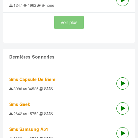
iPhone
1247
1962
Voir plus
Dernières Sonneries
Sms Capsule De Biere
SMS
8996
34525
Sms Geek
SMS
2642
15752
Sms Samsung A51