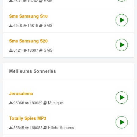
SMS
3631
13742
Sms Samsung S10
SMS
6948
15815
Sms Samsung S20
SMS
5421
13007
Meilleures Sonneries
Jerusalema
Musique
95968
183039
Totally Spies MP3
Effets Sonores
85645
168088