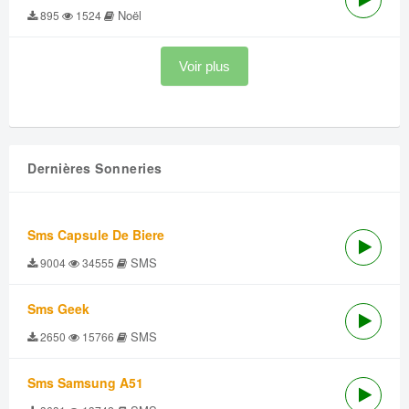
Noël
895
1524
Voir plus
Dernières Sonneries
Sms Capsule De Biere
SMS
9004
34555
Sms Geek
SMS
2650
15766
Sms Samsung A51