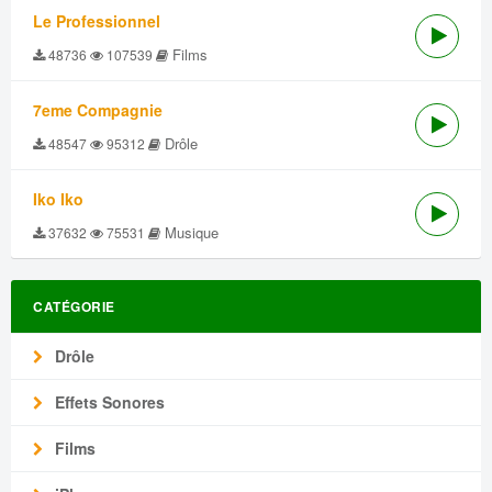
Le Professionnel
Films
48736
107539
7eme Compagnie
Drôle
48547
95312
Iko Iko
Musique
37632
75531
CATÉGORIE
Drôle
Effets Sonores
Films