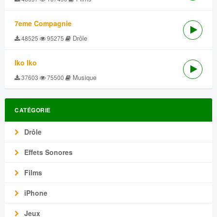
7eme Compagnie
Drôle
48525
95275
Iko Iko
Musique
37603
75500
CATÉGORIE
Drôle
Effets Sonores
Films
iPhone
Jeux