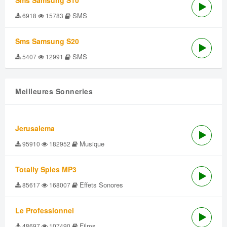
Sms Samsung S10
SMS
6918
15783
Sms Samsung S20
SMS
5407
12991
Meilleures Sonneries
Jerusalema
Musique
95910
182952
Totally Spies MP3
Effets Sonores
85617
168007
Le Professionnel
Films
48697
107490