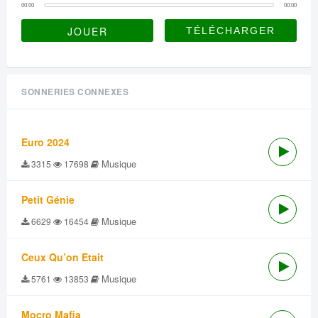
00:00
00:00
JOUER
SONNERIES CONNEXES
Euro 2024
Musique
3315
17698
Petit Génie
Musique
6629
16454
Ceux Qu’on Etait
Musique
5761
13853
Mocro Mafia