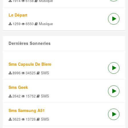
Musique
1914
6158
Le Départ
Musique
1259
6550
Dernières Sonneries
Sms Capsule De Biere
SMS
8996
34525
Sms Geek
SMS
2642
15752
Sms Samsung A51
SMS
3623
13726