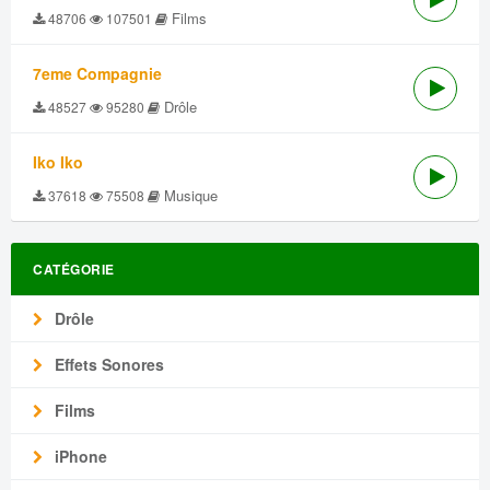
Films
48706
107501
7eme Compagnie
Drôle
48527
95280
Iko Iko
Musique
37618
75508
CATÉGORIE
Drôle
Effets Sonores
Films
iPhone