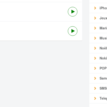
iPho
Jeu
Mari
Mus
Noël
Noki
POP
Sam
SMS
Tele