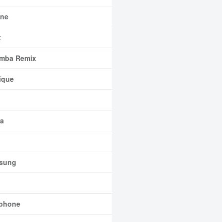
ne
x
mba Remix
ique
a
sung
phone