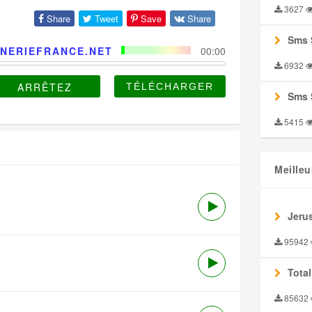
3627
Share
Tweet
Save
Share
Sms 
NERIEFRANCE.NET
00:00
6932
ARRÊTEZ
Sms 
5415
Meilleu
Jeru
95942
Tota
85632