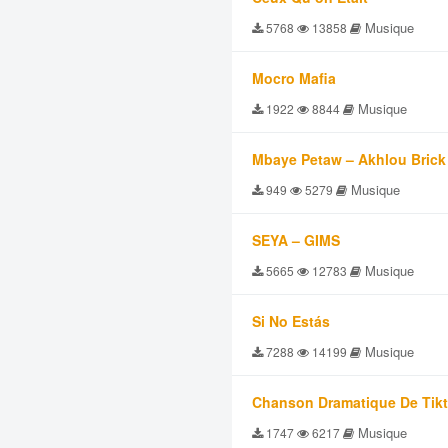
Musique
5768
13858
Mocro Mafia
Musique
1922
8844
Mbaye Petaw – Akhlou Brick
Musique
949
5279
SEYA – GIMS
Musique
5665
12783
Si No Estás
Musique
7288
14199
Chanson Dramatique De Tik
Musique
1747
6217