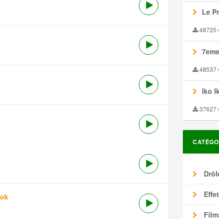
Le P
48725
7eme
48537
Iko I
37627
CATÉGO
Drôl
Effe
tok
Film