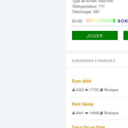
Type de fichier: mp3/m4r
Téléspectateur: 777
Télécharger: 597
00:00
SON
JOUER
SONNERIES CONNEXES
Euro 2024
Musique
3322
17722
Petit Génie
Musique
6641
16468
Ceux Qu’on Etait