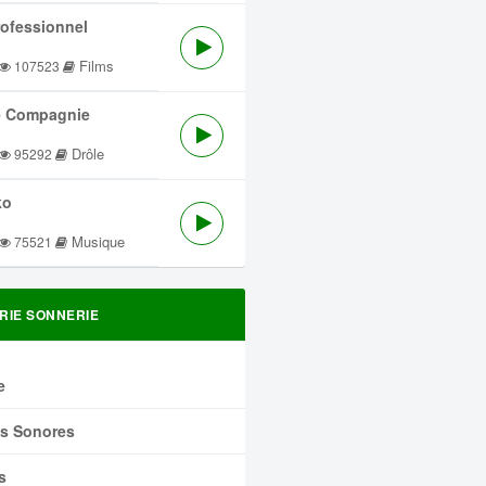
rofessionnel
Films
107523
 Compagnie
Drôle
95292
ko
Musique
75521
RIE SONNERIE
e
ts Sonores
s