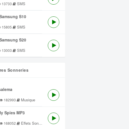
SMS
13733
Samsung S10
SMS
15805
Samsung S20
SMS
13003
res Sonneries
salema
Musique
182993
lly Spies MP3
Effets Sonores
168052