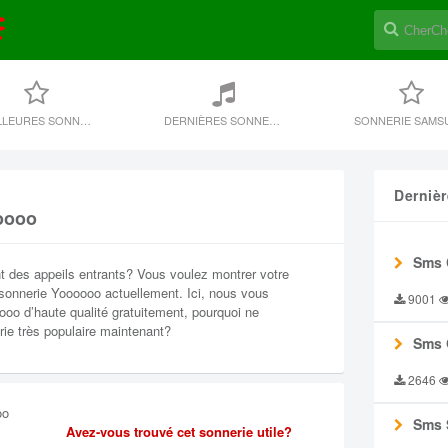
MEILLEURES SONNERIES
DERNIÈRES SONNERIE
SONNERIE SAMS
Derniè
oooo
Sms 
t des appeils entrants? Vous voulez montrer votre
 sonnerie Yoooooo actuellement. Ici, nous vous
9001
oo d’haute qualité gratuitement, pourquoi ne
ie très populaire maintenant?
Sms 
2646
oo
Sms 
Avez-vous trouvé cet sonnerie utile?