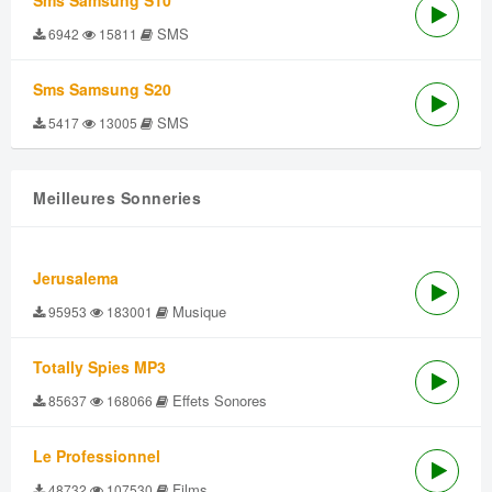
Sms Samsung S10
SMS
6942
15811
Sms Samsung S20
SMS
5417
13005
Meilleures Sonneries
Jerusalema
Musique
95953
183001
Totally Spies MP3
Effets Sonores
85637
168066
Le Professionnel
Films
48732
107530