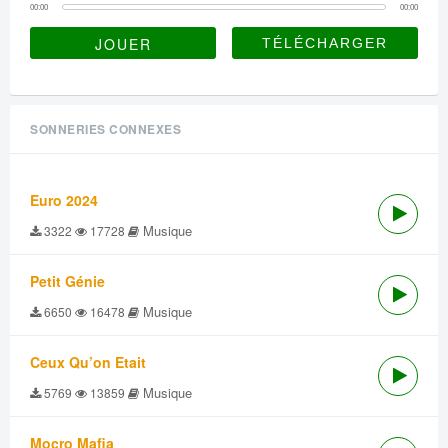
00:00
00:00
JOUER
SONNERIES CONNEXES
Euro 2024
Musique
3322
17728
Petit Génie
Musique
6650
16478
Ceux Qu’on Etait
Musique
5769
13859
Mocro Mafia