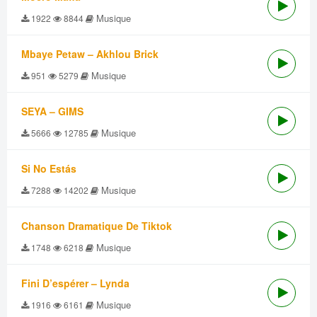
Musique
1922
8844
Mbaye Petaw – Akhlou Brick
Musique
951
5279
SEYA – GIMS
Musique
5666
12785
Si No Estás
Musique
7288
14202
Chanson Dramatique De Tiktok
Musique
1748
6218
Fini D’espérer – Lynda
Musique
1916
6161