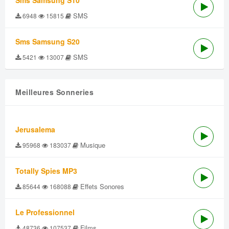
Sms Samsung S10
SMS
6948
15815
Sms Samsung S20
SMS
5421
13007
Meilleures Sonneries
Jerusalema
Musique
95968
183037
Totally Spies MP3
Effets Sonores
85644
168088
Le Professionnel
Films
48736
107537