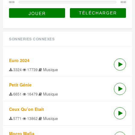
00:00
00:00
JOUER
SONNERIES CONNEXES
Euro 2024
Musique
3324
17739
Petit Génie
Musique
6651
16479
Ceux Qu’on Etait
Musique
5771
13862
Mocro Mafia