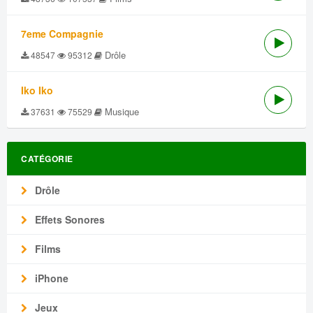
7eme Compagnie
Drôle
48547
95312
Iko Iko
Musique
37631
75529
CATÉGORIE
Drôle
Effets Sonores
Films
iPhone
Jeux