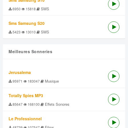
Sms Samsung S10
SMS
6950
15818
Sms Samsung S20
SMS
5423
13010
Meilleures Sonneries
Jerusalema
Musique
95971
183047
Totally Spies MP3
Effets Sonores
85647
168100
Le Professionnel
Films
48739
107547