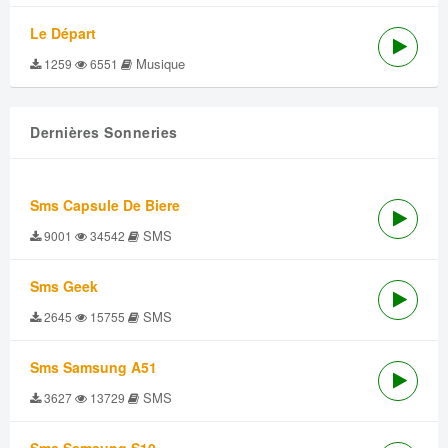
Le Départ
Musique
1259
6551
Dernières Sonneries
Sms Capsule De Biere
SMS
9001
34542
Sms Geek
SMS
2645
15755
Sms Samsung A51
SMS
3627
13729