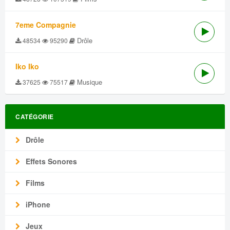
7eme Compagnie
Drôle
48534
95290
Iko Iko
Musique
37625
75517
CATÉGORIE
Drôle
Effets Sonores
Films
iPhone
Jeux