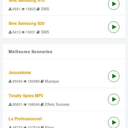
Sms Samsung S10
SMS
6931
15803
Sms Samsung S20
SMS
5413
13001
Meilleures Sonneries
Jerusalema
Musique
95940
182989
Totally Spies MP3
Effets Sonores
85631
168046
Le Professionnel
Films
48723
107519