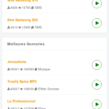
Sms Samsung S10
SMS
6926
15795
Sms Samsung S20
SMS
5410
12995
Meilleures Sonneries
Jerusalema
Musique
95931
182980
Totally Spies MP3
Effets Sonores
85627
168030
Le Professionnel
Films
48713
107509