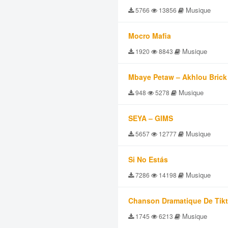
Musique
5766
13856
Mocro Mafia
Musique
1920
8843
Mbaye Petaw – Akhlou Brick
Musique
948
5278
SEYA – GIMS
Musique
5657
12777
Si No Estás
Musique
7286
14198
Chanson Dramatique De Tik
Musique
1745
6213