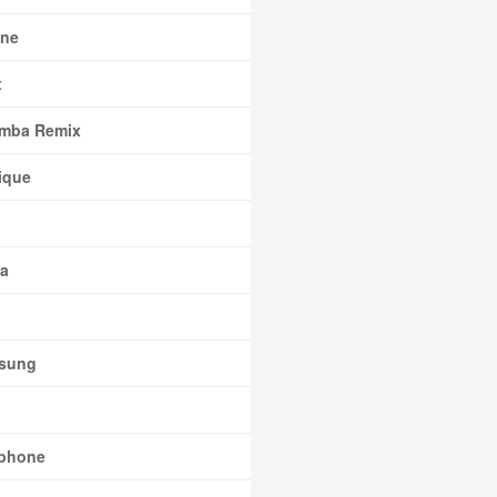
ne
x
mba Remix
ique
a
sung
phone