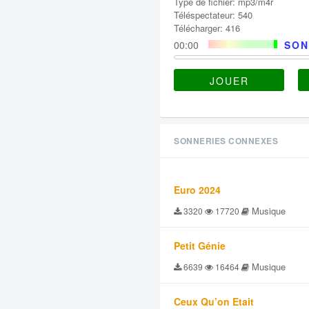
Type de fichier: mp3/m4r
Téléspectateur: 540
Télécharger: 416
00:00
SON
JOUER
SONNERIES CONNEXES
Euro 2024
Musique
3320
17720
Petit Génie
Musique
6639
16464
Ceux Qu’on Etait