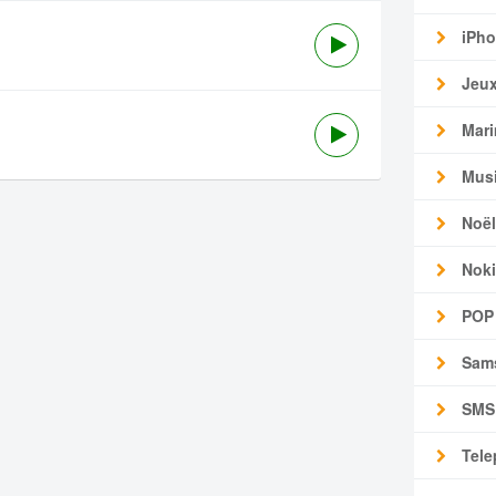
iPho
Jeu
Mari
Mus
Noël
Noki
POP
Sam
SMS
Tele