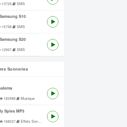
SMS
13729
Samsung S10
SMS
15798
Samsung S20
SMS
12997
res Sonneries
salema
Musique
182988
lly Spies MP3
Effets Sonores
168037