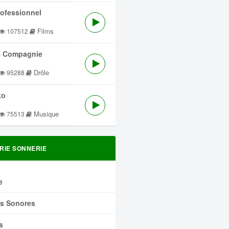
rofessionnel
Films
107512
 Compagnie
Drôle
95288
ko
Musique
75513
RIE SONNERIE
e
ts Sonores
s