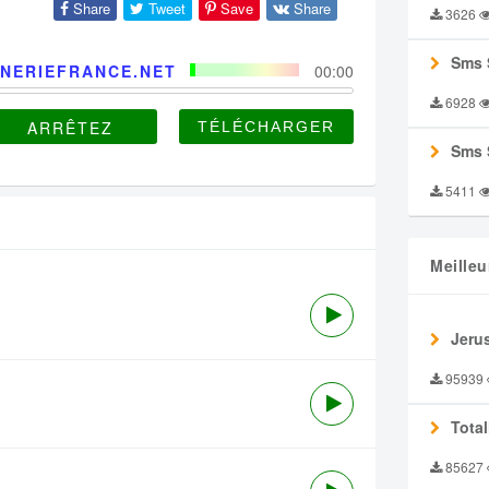
Share
Tweet
Save
Share
3626
Sms 
NERIEFRANCE.NET
00:00
6928
ARRÊTEZ
Sms 
5411
Meilleu
Jeru
95939
Tota
85627