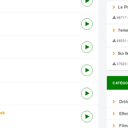
Le P
48717
7eme
48531
Iko I
37623
CATÉGO
Drôl
tok
Effe
Film