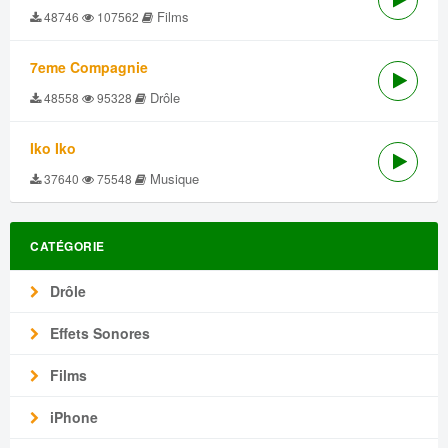
Films
48746
107562
7eme Compagnie
Drôle
48558
95328
Iko Iko
Musique
37640
75548
CATÉGORIE
Drôle
Effets Sonores
Films
iPhone