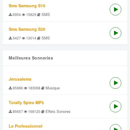
Sms Samsung S10
SMS
6954
15829
Sms Samsung S20
SMS
5427
13014
Meilleures Sonneries
Jerusalema
Musique
95986
183068
Totally Spies MP3
Effets Sonores
85657
168120
Le Professionnel