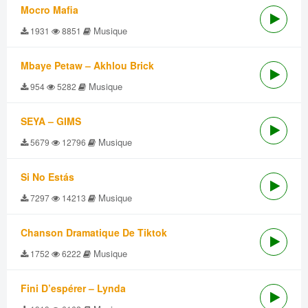
Mocro Mafia
Musique
1931
8851
Mbaye Petaw – Akhlou Brick
Musique
954
5282
SEYA – GIMS
Musique
5679
12796
Si No Estás
Musique
7297
14213
Chanson Dramatique De Tiktok
Musique
1752
6222
Fini D’espérer – Lynda