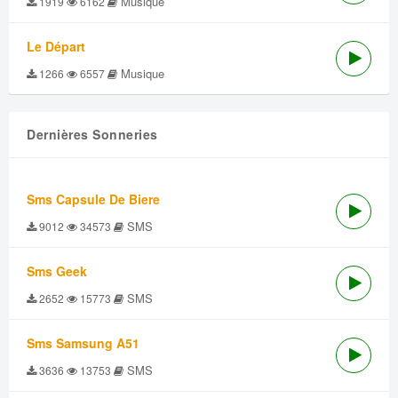
Musique
1919
6162
Le Départ
Musique
1266
6557
Dernières Sonneries
Sms Capsule De Biere
SMS
9012
34573
Sms Geek
SMS
2652
15773
Sms Samsung A51
SMS
3636
13753