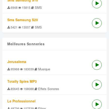
Sms Samsung S10
SMS
6948
15815
Sms Samsung S20
SMS
5421
13007
Meilleures Sonneries
Jerusalema
Musique
95968
183039
Totally Spies MP3
Effets Sonores
85645
168088
Le Professionnel
Films
48736
107539