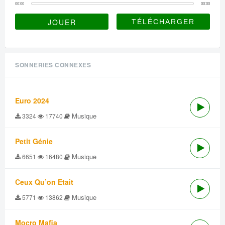
00:00
00:00
JOUER
SONNERIES CONNEXES
Euro 2024
Musique
3324
17740
Petit Génie
Musique
6651
16480
Ceux Qu’on Etait
Musique
5771
13862
Mocro Mafia