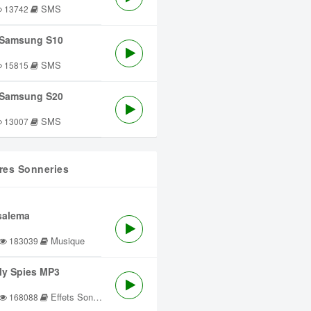
SMS
13742
Samsung S10
SMS
15815
Samsung S20
SMS
13007
res Sonneries
salema
Musique
183039
lly Spies MP3
Effets Sonores
168088