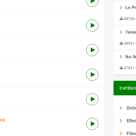
Le P
48736
7eme
48547
Iko I
37631
CATÉGO
Drôl
tok
Effe
Film