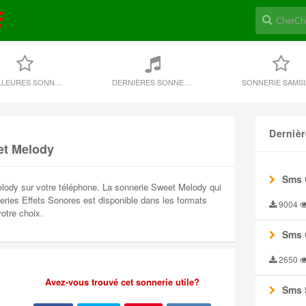
MEILLEURES SONNERIES
DERNIÈRES SONNERIE
SONNERIE SAMS
Derniè
et Melody
Sms 
lody sur votre téléphone. La sonnerie Sweet Melody qui
neries Effets Sonores est disponible dans les formats
9004
otre choix.
Sms 
2650
Avez-vous trouvé cet sonnerie utile?
Sms 