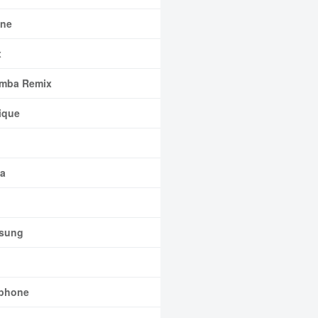
ne
x
mba Remix
ique
a
sung
phone