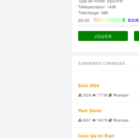
Type de fichier: mp3/m4r
Téléspectateur: 1438
Télécharger: 989
00:00
SON
JOUER
SONNERIES CONNEXES
Euro 2024
Musique
3324
17739
Petit Génie
Musique
6651
16479
Ceux Qu’on Etait