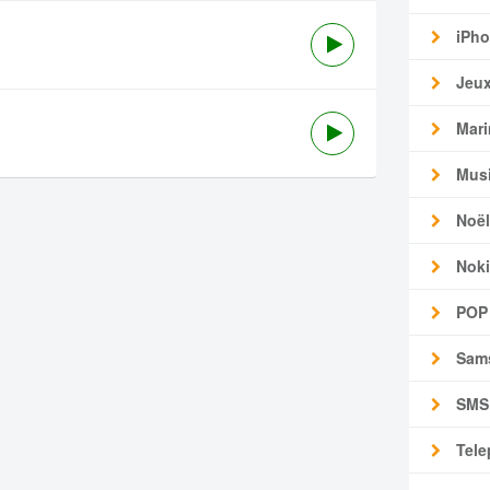
iPho
Jeu
Mari
Mus
Noël
Noki
POP
Sam
SMS
Tele