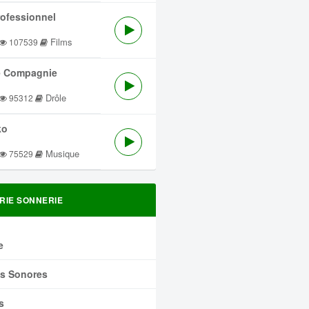
rofessionnel
Films
107539
 Compagnie
Drôle
95312
ko
Musique
75529
RIE SONNERIE
e
ts Sonores
s