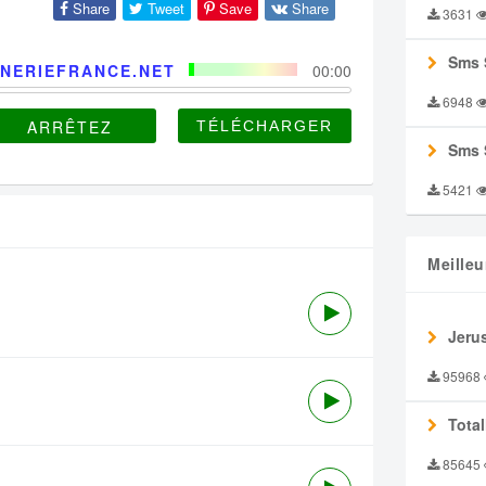
Share
Tweet
Save
Share
3631
Sms 
NERIEFRANCE.NET
00:00
6948
ARRÊTEZ
Sms 
5421
Meilleu
Jeru
95968
Tota
85645