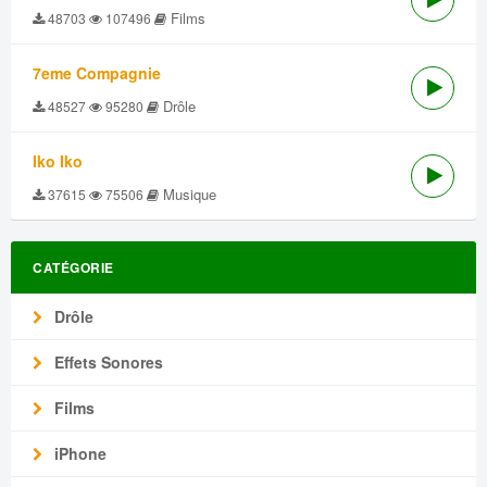
Films
48703
107496
7eme Compagnie
Drôle
48527
95280
Iko Iko
Musique
37615
75506
CATÉGORIE
Drôle
Effets Sonores
Films
iPhone