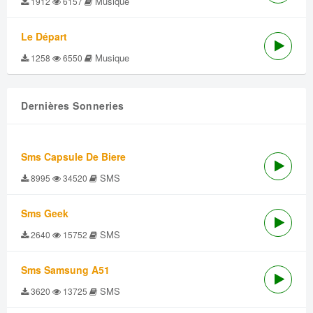
Musique
1912
6157
Le Départ
Musique
1258
6550
Dernières Sonneries
Sms Capsule De Biere
SMS
8995
34520
Sms Geek
SMS
2640
15752
Sms Samsung A51
SMS
3620
13725