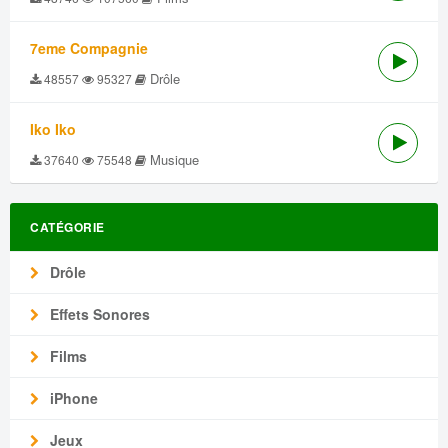
7eme Compagnie
Drôle
48557
95327
Iko Iko
Musique
37640
75548
CATÉGORIE
Drôle
Effets Sonores
Films
iPhone
Jeux