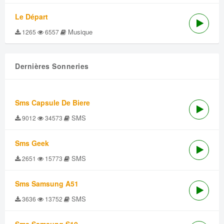
Le Départ
Musique
1265
6557
Dernières Sonneries
Sms Capsule De Biere
SMS
9012
34573
Sms Geek
SMS
2651
15773
Sms Samsung A51
SMS
3636
13752