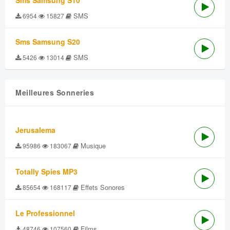
Sms Samsung S10
SMS
6954
15827
Sms Samsung S20
SMS
5426
13014
Meilleures Sonneries
Jerusalema
Musique
95986
183067
Totally Spies MP3
Effets Sonores
85654
168117
Le Professionnel
Films
48746
107560