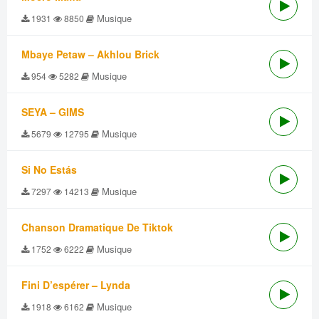
Musique
1931
8850
Mbaye Petaw – Akhlou Brick
Musique
954
5282
SEYA – GIMS
Musique
5679
12795
Si No Estás
Musique
7297
14213
Chanson Dramatique De Tiktok
Musique
1752
6222
Fini D’espérer – Lynda
Musique
1918
6162