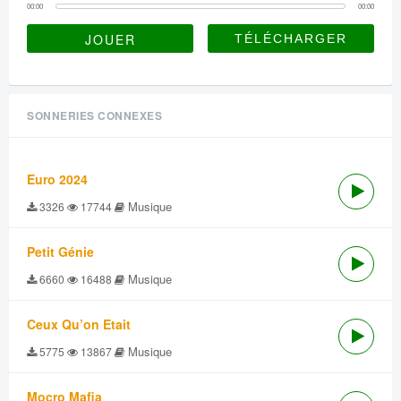
00:00
00:00
JOUER
SONNERIES CONNEXES
Euro 2024
Musique
3326
17744
Petit Génie
Musique
6660
16488
Ceux Qu’on Etait
Musique
5775
13867
Mocro Mafia