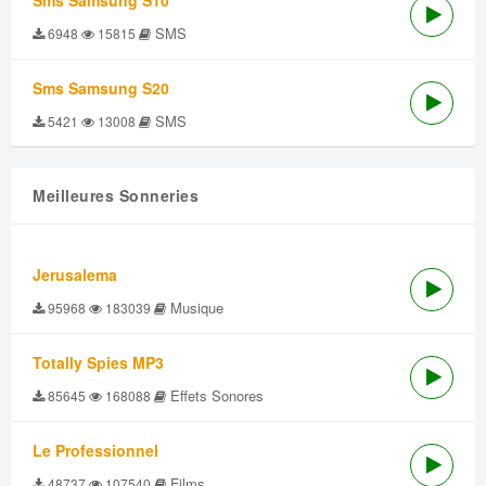
Sms Samsung S10
SMS
6948
15815
Sms Samsung S20
SMS
5421
13008
Meilleures Sonneries
Jerusalema
Musique
95968
183039
Totally Spies MP3
Effets Sonores
85645
168088
Le Professionnel
Films
48737
107540