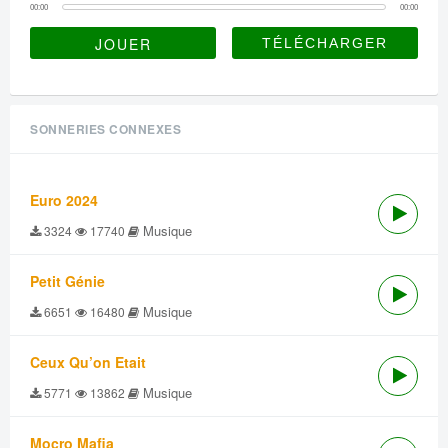
00:00
00:00
JOUER
SONNERIES CONNEXES
Euro 2024
Musique
3324
17740
Petit Génie
Musique
6651
16480
Ceux Qu’on Etait
Musique
5771
13862
Mocro Mafia