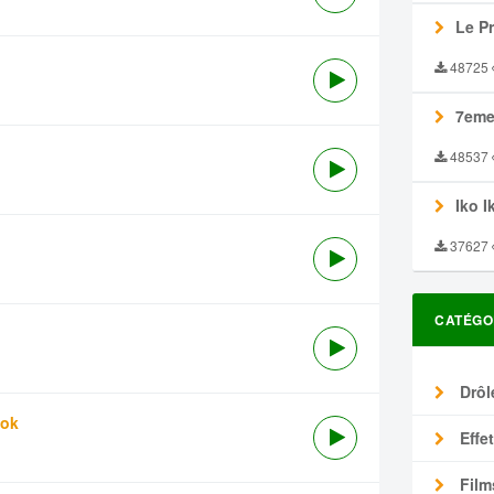
Le P
48725
7eme
48537
Iko I
37627
CATÉGO
Drôl
tok
Effe
Film