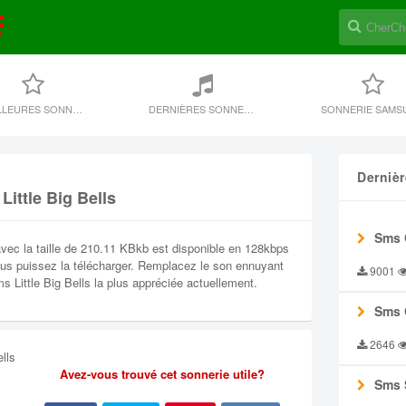
MEILLEURES SONNERIES
DERNIÈRES SONNERIE
SONNERIE SAMS
Derniè
Little Big Bells
Sms 
avec la taille de 210.11 KBkb est disponible en 128kbps
ous puissez la télécharger. Remplacez le son ennuyant
9001
ms Little Big Bells la plus appréciée actuellement.
Sms 
2646
lls
Avez-vous trouvé cet sonnerie utile?
Sms 