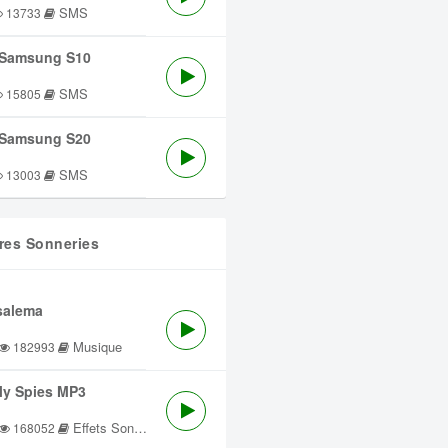
SMS
13733
Samsung S10
SMS
15805
Samsung S20
SMS
13003
res Sonneries
salema
Musique
182993
lly Spies MP3
Effets Sonores
168052