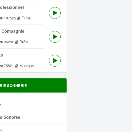
rofessionnel
Films
107523
 Compagnie
Drôle
95292
ko
Musique
75521
RIE SONNERIE
e
ts Sonores
s