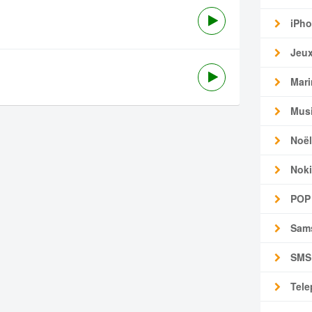
iPho
Jeu
Mari
Mus
Noël
Noki
POP
Sam
SMS
Tele