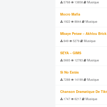
Musique
5768
13858
Mocro Mafia
Musique
1922
8844
Mbaye Petaw – Akhlou Brick
Musique
949
5279
SEYA – GIMS
Musique
5665
12783
Si No Estás
Musique
7288
14199
Chanson Dramatique De Tik
Musique
1747
6217