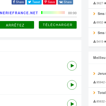
Share
Tweet
Save
Share
3627
NERIEFRANCE.NET
00:00
Sms 
6932
ARRÊTEZ
Sms 
5415
Meilleu
Jeru
95942
Tota
85632