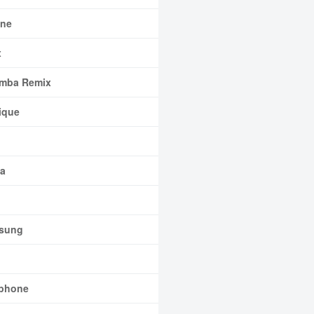
ne
x
mba Remix
ique
a
sung
phone