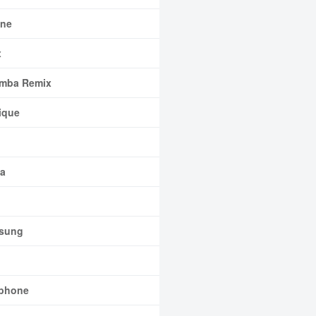
ne
x
mba Remix
ique
a
sung
phone