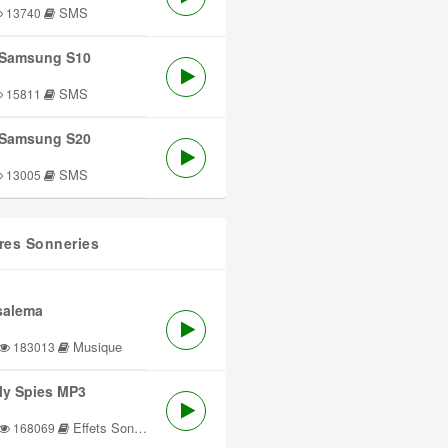
SMS
13740
Samsung S10
SMS
15811
Samsung S20
SMS
13005
res Sonneries
salema
Musique
183013
lly Spies MP3
Effets Sonores
168069