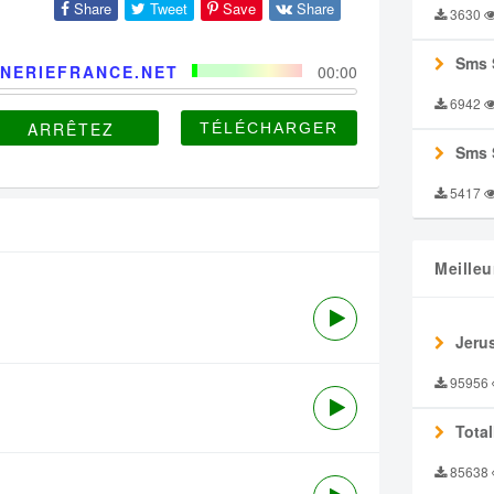
Share
Tweet
Save
Share
3630
Sms 
NERIEFRANCE.NET
00:00
6942
ARRÊTEZ
Sms 
5417
Meilleu
Jeru
95956
Tota
85638