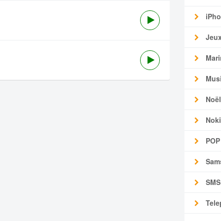
iPho
Jeu
Mari
Mus
Noël
Noki
POP
Sam
SMS
Tele