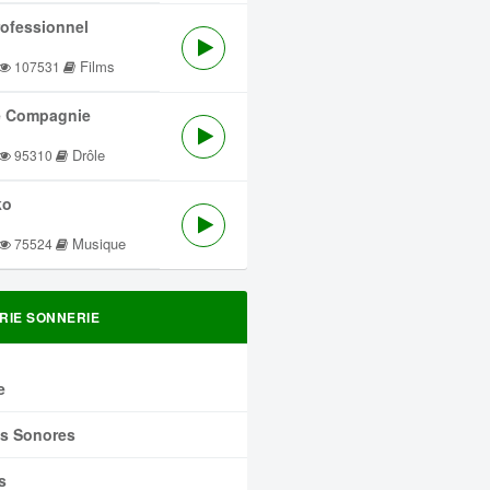
rofessionnel
Films
107531
 Compagnie
Drôle
95310
ko
Musique
75524
RIE SONNERIE
e
ts Sonores
s