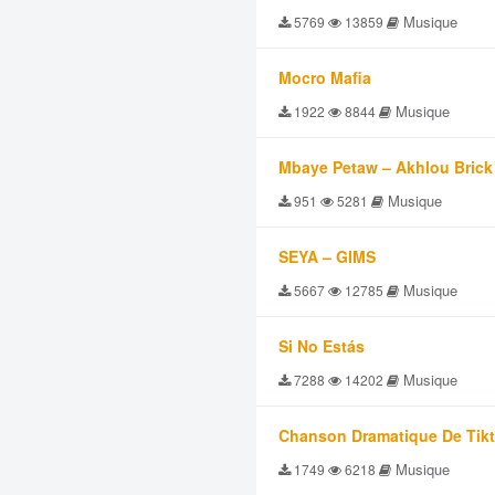
Musique
5769
13859
Mocro Mafia
Musique
1922
8844
Mbaye Petaw – Akhlou Brick
Musique
951
5281
SEYA – GIMS
Musique
5667
12785
Si No Estás
Musique
7288
14202
Chanson Dramatique De Tik
Musique
1749
6218