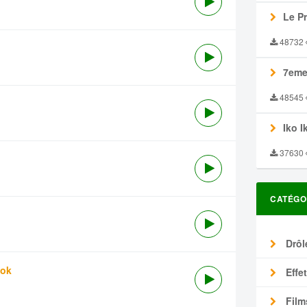
Le P
48732
7eme
48545
Iko I
37630
CATÉGO
Drôl
tok
Effe
Film