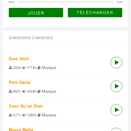
00:00
00:00
JOUER
SONNERIES CONNEXES
Euro 2024
Musique
3324
17740
Petit Génie
Musique
6651
16480
Ceux Qu’on Etait
Musique
5771
13862
Mocro Mafia