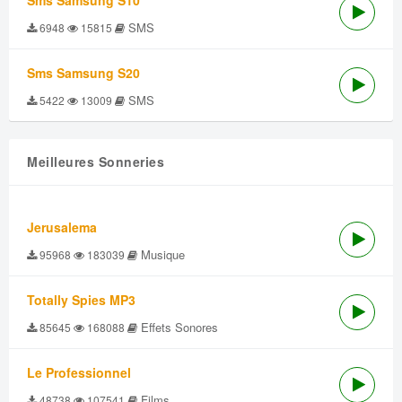
Sms Samsung S10
SMS
6948
15815
Sms Samsung S20
SMS
5422
13009
Meilleures Sonneries
Jerusalema
Musique
95968
183039
Totally Spies MP3
Effets Sonores
85645
168088
Le Professionnel
Films
48738
107541