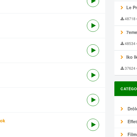
Le P
48718
7eme
48534
Iko I
37624
CATÉGO
Drôl
tok
Effe
Film