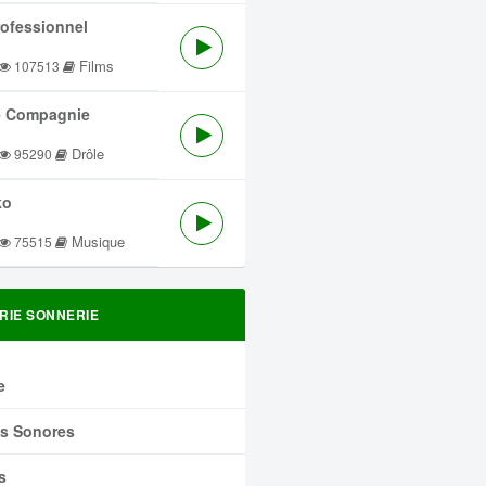
rofessionnel
Films
107513
 Compagnie
Drôle
95290
ko
Musique
75515
RIE SONNERIE
e
ts Sonores
s