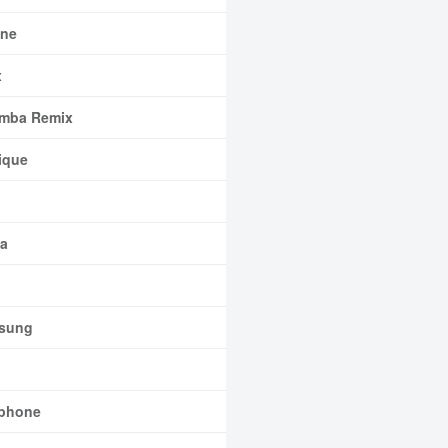
ne
x
mba Remix
ique
a
sung
phone