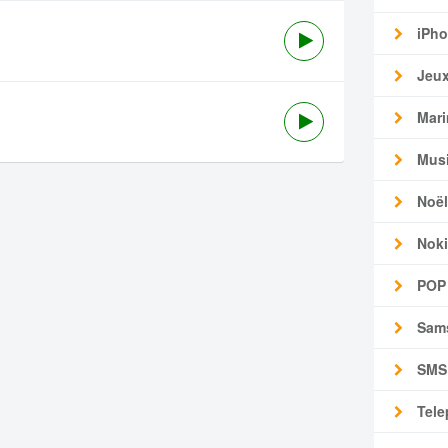
iPho
Jeu
Mari
Mus
Noël
Noki
POP
Sam
SMS
Tele