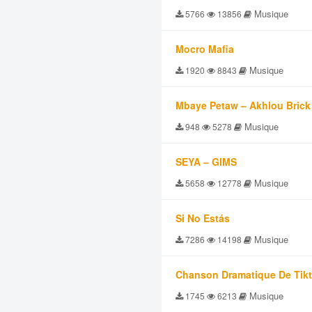
Musique
5766
13856
Mocro Mafia
Musique
1920
8843
Mbaye Petaw – Akhlou Brick
Musique
948
5278
SEYA – GIMS
Musique
5658
12778
Si No Estás
Musique
7286
14198
Chanson Dramatique De Tik
Musique
1745
6213