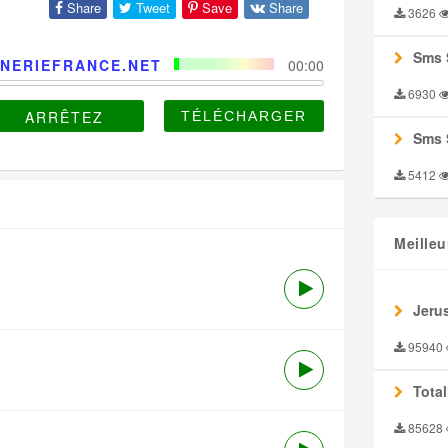
Share
Tweet
Save
Share
3626
Sms 
NERIEFRANCE.NET
00:00
6930
ARRÊTEZ
Sms 
5412
Meilleu
Jeru
95940
Tota
85628