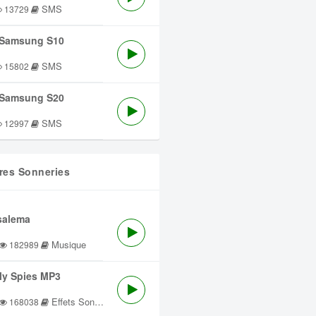
SMS
13729
Samsung S10
SMS
15802
Samsung S20
SMS
12997
res Sonneries
salema
Musique
182989
lly Spies MP3
Effets Sonores
168038