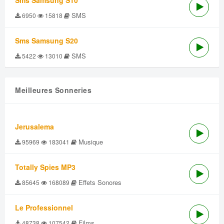
Sms Samsung S10
SMS
6950
15818
Sms Samsung S20
SMS
5422
13010
Meilleures Sonneries
Jerusalema
Musique
95969
183041
Totally Spies MP3
Effets Sonores
85645
168089
Le Professionnel
Films
48738
107542