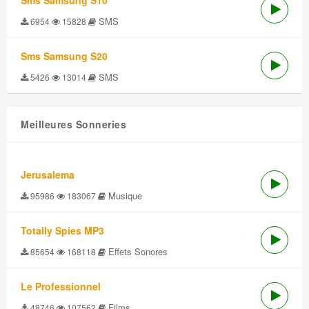
Sms Samsung S10
SMS
6954
15828
Sms Samsung S20
SMS
5426
13014
Meilleures Sonneries
Jerusalema
Musique
95986
183067
Totally Spies MP3
Effets Sonores
85654
168118
Le Professionnel
Films
48746
107562