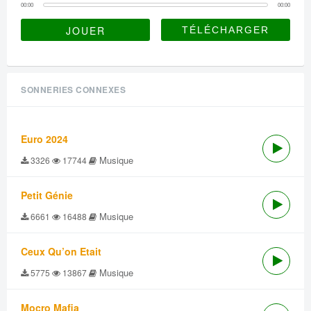
00:00
00:00
JOUER
SONNERIES CONNEXES
Euro 2024
Musique
3326
17744
Petit Génie
Musique
6661
16488
Ceux Qu’on Etait
Musique
5775
13867
Mocro Mafia