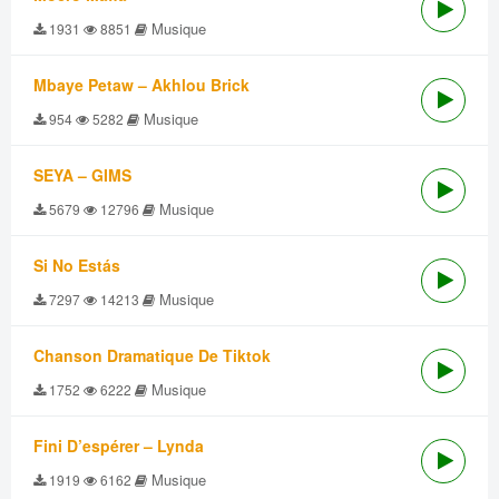
Musique
1931
8851
Mbaye Petaw – Akhlou Brick
Musique
954
5282
SEYA – GIMS
Musique
5679
12796
Si No Estás
Musique
7297
14213
Chanson Dramatique De Tiktok
Musique
1752
6222
Fini D’espérer – Lynda
Musique
1919
6162