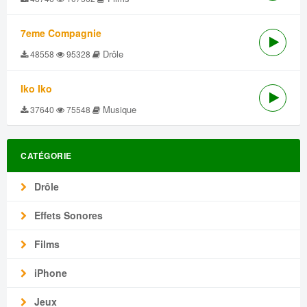
7eme Compagnie
Drôle
48558
95328
Iko Iko
Musique
37640
75548
CATÉGORIE
Drôle
Effets Sonores
Films
iPhone
Jeux