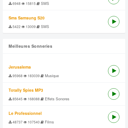
SMS
6948
15815
Sms Samsung S20
SMS
5422
13009
Meilleures Sonneries
Jerusalema
Musique
95968
183039
Totally Spies MP3
Effets Sonores
85645
168088
Le Professionnel
Films
48737
107540