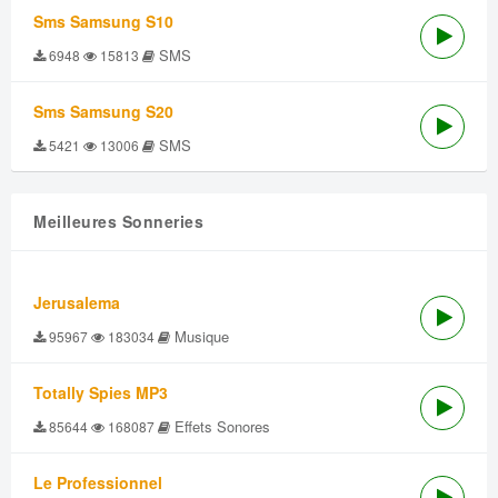
Sms Samsung S10
SMS
6948
15813
Sms Samsung S20
SMS
5421
13006
Meilleures Sonneries
Jerusalema
Musique
95967
183034
Totally Spies MP3
Effets Sonores
85644
168087
Le Professionnel