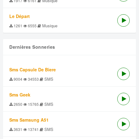
Musique
1917
6161
Le Départ
Musique
1261
6555
Dernières Sonneries
Sms Capsule De Biere
SMS
9004
34553
Sms Geek
SMS
2650
15765
Sms Samsung A51
SMS
3631
13741