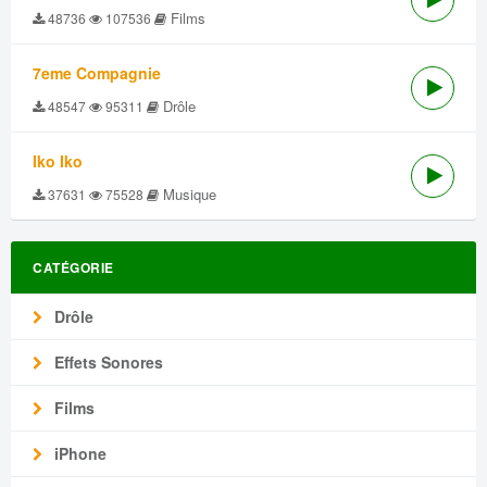
Films
48736
107536
7eme Compagnie
Drôle
48547
95311
Iko Iko
Musique
37631
75528
CATÉGORIE
Drôle
Effets Sonores
Films
iPhone