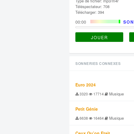
Type de fichier: mp3/m4r
Téléspectateur: 708
Télécharger: 394
00:00
SON
JOUER
SONNERIES CONNEXES
Euro 2024
Musique
3320
17714
Petit Génie
Musique
6638
16464
Ceux Qu’on Etait