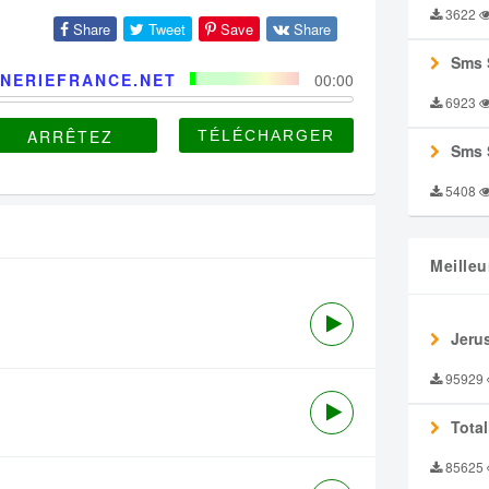
3622
Share
Tweet
Save
Share
Sms 
NERIEFRANCE.NET
00:00
6923
ARRÊTEZ
Sms 
5408
Meilleu
Jeru
95929
Tota
85625