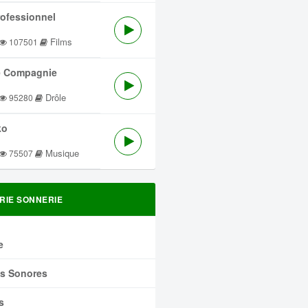
rofessionnel
Films
107501
 Compagnie
Drôle
95280
ko
Musique
75507
RIE SONNERIE
e
ts Sonores
s