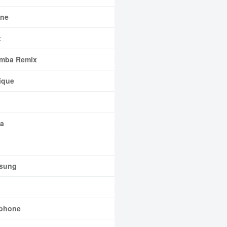
ne
x
mba Remix
ique
a
sung
phone