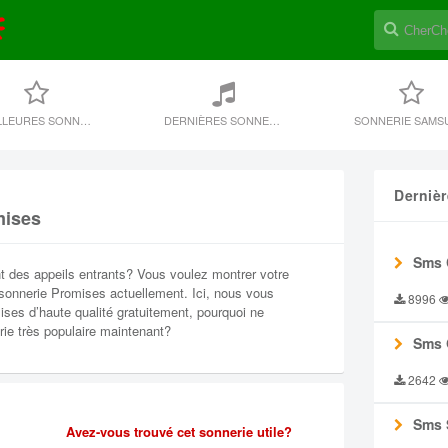
MEILLEURES SONNERIES
DERNIÈRES SONNERIE
SONNERIE SAMS
Derniè
mises
Sms 
t des appeils entrants? Vous voulez montrer votre
 sonnerie Promises actuellement. Ici, nous vous
8996
ses d’haute qualité gratuitement, pourquoi ne
ie très populaire maintenant?
Sms 
2642
Sms 
Avez-vous trouvé cet sonnerie utile?