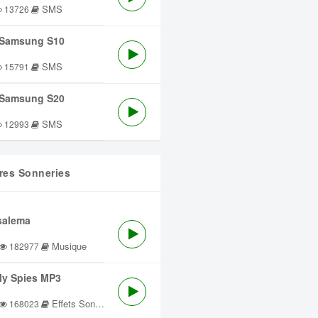
SMS
13726
Samsung S10
SMS
15791
Samsung S20
SMS
12993
res Sonneries
salema
Musique
182977
lly Spies MP3
Effets Sonores
168023