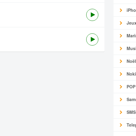
iPho
Jeu
Mari
Mus
Noël
Noki
POP
Sam
SMS
Tele