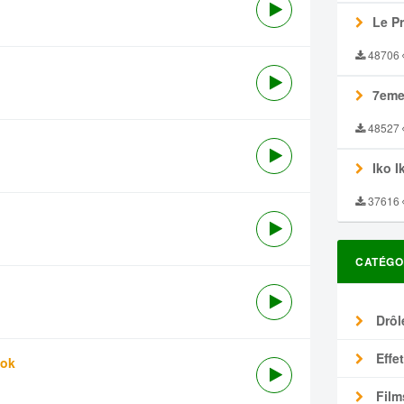
Le P
48706
7eme
48527
Iko I
37616
CATÉGO
Drôl
Effe
tok
Film