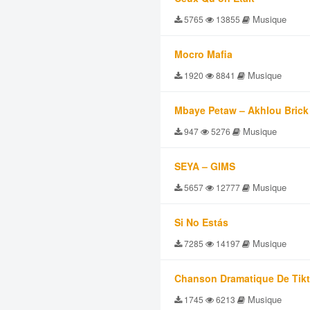
Musique
5765
13855
Mocro Mafia
Musique
1920
8841
Mbaye Petaw – Akhlou Brick
Musique
947
5276
SEYA – GIMS
Musique
5657
12777
Si No Estás
Musique
7285
14197
Chanson Dramatique De Tik
Musique
1745
6213