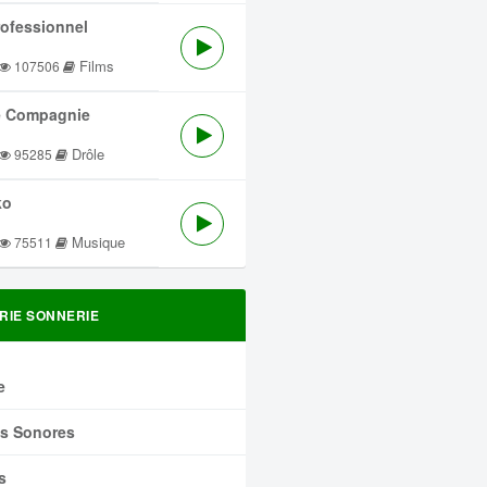
rofessionnel
Films
107506
 Compagnie
Drôle
95285
ko
Musique
75511
RIE SONNERIE
e
ts Sonores
s