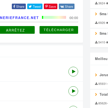
3624
Share
Tweet
Save
Share
Sms 
NERIEFRANCE.NET
00:00
6926
ARRÊTEZ
Sms 
5410
Meilleu
Jeru
95931
Tota
85626