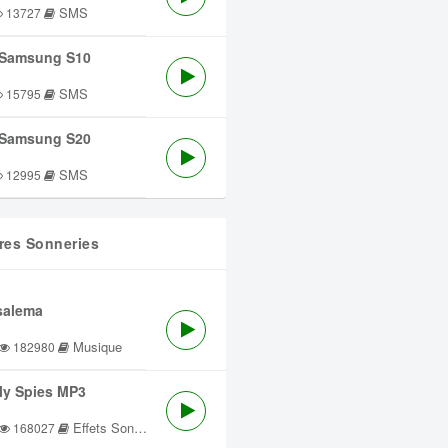
SMS
13727
Samsung S10
SMS
15795
Samsung S20
SMS
12995
res Sonneries
salema
Musique
182980
lly Spies MP3
Effets Sonores
168027