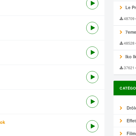
Le P
48709
7eme
48528
Iko I
37621
CATÉGO
Drôl
Effe
tok
Film