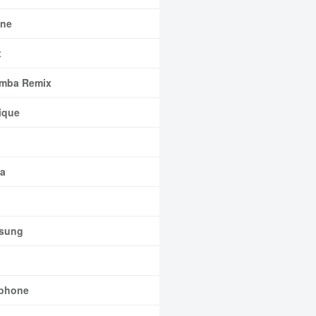
ne
x
mba Remix
ique
a
sung
phone