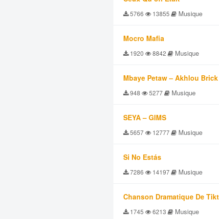
Musique
5766
13855
Mocro Mafia
Musique
1920
8842
Mbaye Petaw – Akhlou Brick
Musique
948
5277
SEYA – GIMS
Musique
5657
12777
Si No Estás
Musique
7286
14197
Chanson Dramatique De Tik
Musique
1745
6213