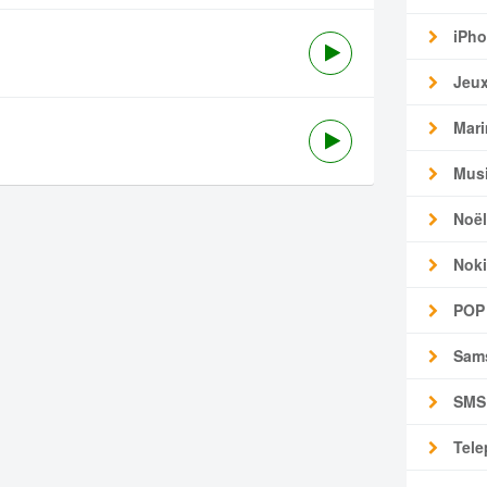
iPho
Jeu
Mari
Mus
Noël
Noki
POP
Sam
SMS
Tele