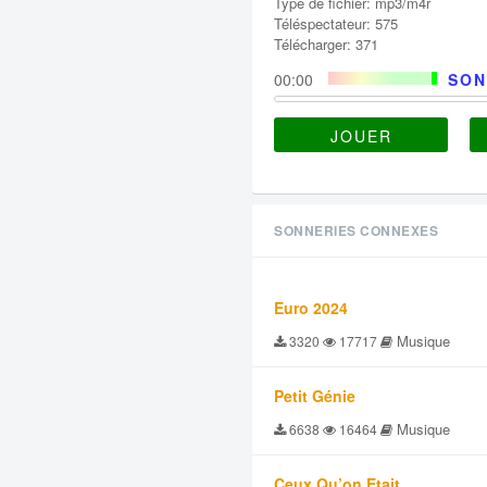
Type de fichier: mp3/m4r
Téléspectateur: 575
Télécharger: 371
00:00
SON
JOUER
SONNERIES CONNEXES
Euro 2024
Musique
3320
17717
Petit Génie
Musique
6638
16464
Ceux Qu’on Etait