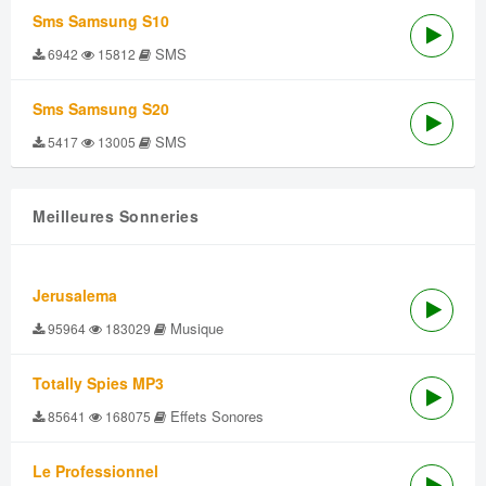
Sms Samsung S10
SMS
6942
15812
Sms Samsung S20
SMS
5417
13005
Meilleures Sonneries
Jerusalema
Musique
95964
183029
Totally Spies MP3
Effets Sonores
85641
168075
Le Professionnel