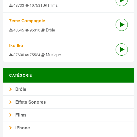
Films
48733
107531
7eme Compagnie
Drôle
48545
95310
Iko Iko
Musique
37630
75524
CATÉGORIE
Drôle
Effets Sonores
Films
iPhone