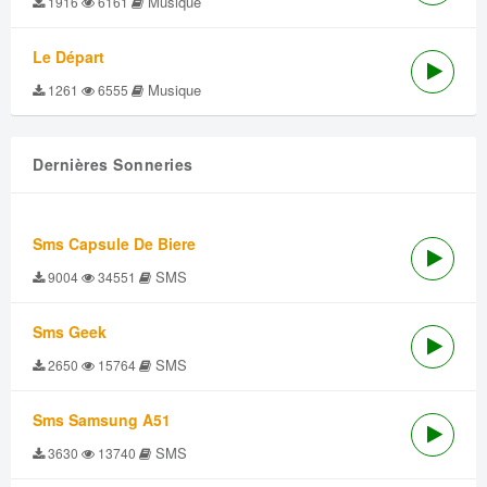
Musique
1916
6161
Le Départ
Musique
1261
6555
Dernières Sonneries
Sms Capsule De Biere
SMS
9004
34551
Sms Geek
SMS
2650
15764
Sms Samsung A51
SMS
3630
13740