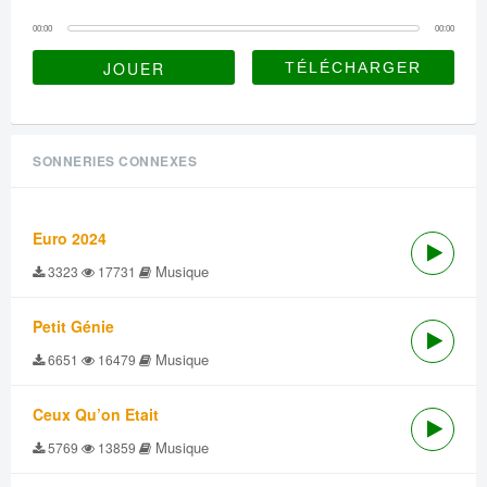
00:00
00:00
JOUER
SONNERIES CONNEXES
Euro 2024
Musique
3323
17731
Petit Génie
Musique
6651
16479
Ceux Qu’on Etait
Musique
5769
13859