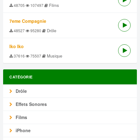
Films
48705
107497
7eme Compagnie
Drôle
48527
95280
Iko Iko
Musique
37616
75507
CATÉGORIE
Drôle
Effets Sonores
Films
iPhone