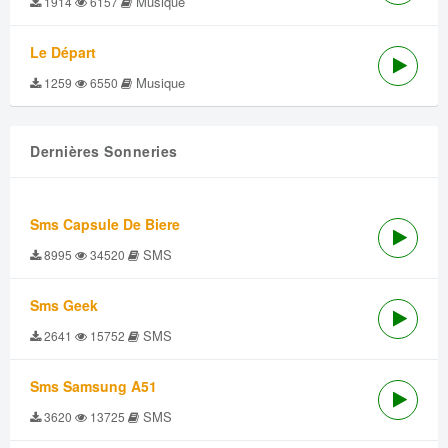
Musique
1914
6157
Le Départ
Musique
1259
6550
Dernières Sonneries
Sms Capsule De Biere
SMS
8995
34520
Sms Geek
SMS
2641
15752
Sms Samsung A51
SMS
3620
13725