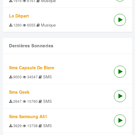
Musique
1916
6161
Le Départ
Musique
1260
6555
Dernières Sonneries
Sms Capsule De Biere
SMS
9003
34547
Sms Geek
SMS
2647
15760
Sms Samsung A51
SMS
3629
13738