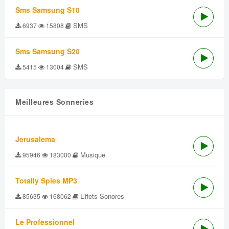
Sms Samsung S10
SMS
6937
15808
Sms Samsung S20
SMS
5415
13004
Meilleures Sonneries
Jerusalema
Musique
95946
183000
Totally Spies MP3
Effets Sonores
85635
168062
Le Professionnel