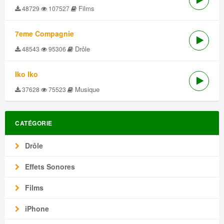
Films
48729
107527
7eme Compagnie
Drôle
48543
95306
Iko Iko
Musique
37628
75523
CATÉGORIE
Drôle
Effets Sonores
Films
iPhone