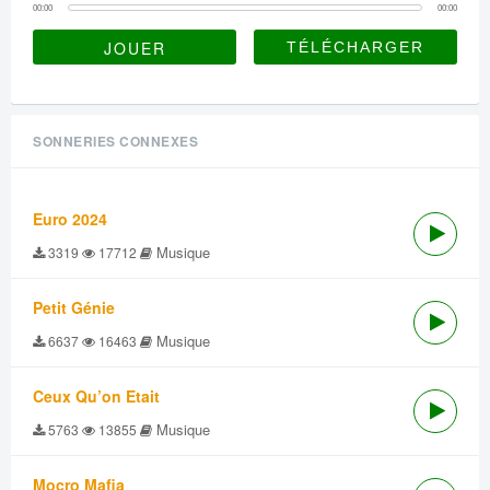
00:00
00:00
JOUER
SONNERIES CONNEXES
Euro 2024
Musique
3319
17712
Petit Génie
Musique
6637
16463
Ceux Qu’on Etait
Musique
5763
13855
Mocro Mafia