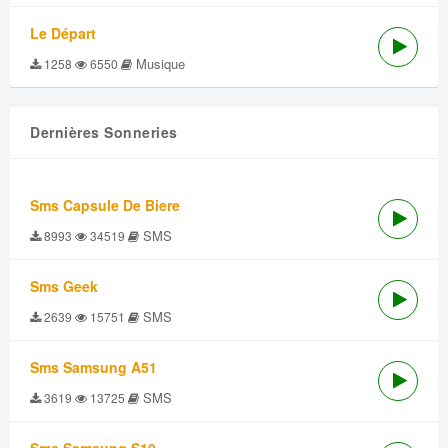
Le Départ
Musique
1258
6550
Dernières Sonneries
Sms Capsule De Biere
SMS
8993
34519
Sms Geek
SMS
2639
15751
Sms Samsung A51
SMS
3619
13725