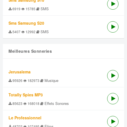
Sms Samsung S10
SMS
6919
15785
Sms Samsung S20
SMS
5407
12992
Meilleures Sonneries
Jerusalema
Musique
95926
182973
Totally Spies MP3
Effets Sonores
85623
168018
Le Professionnel
Films
48702
107495