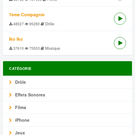
7eme Compagnie
Drôle
48527
95280
Iko Iko
Musique
37610
75503
CATÉGORIE
Drôle
Effets Sonores
Films
iPhone
Jeux