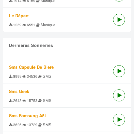
Musique
1914
6159
Le Départ
Musique
1259
6551
Dernières Sonneries
Sms Capsule De Biere
SMS
8999
34536
Sms Geek
SMS
2643
15753
Sms Samsung A51
SMS
3626
13729