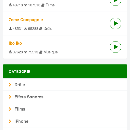
Films
48713
107510
7eme Compagnie
Drôle
48531
95288
Iko Iko
Musique
37623
75513
CATÉGORIE
Drôle
Effets Sonores
Films
iPhone