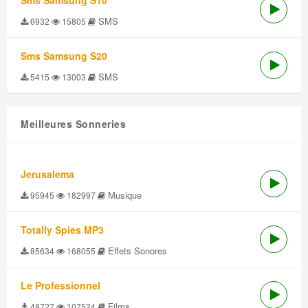
Sms Samsung S10
SMS
6932
15805
Sms Samsung S20
SMS
5415
13003
Meilleures Sonneries
Jerusalema
Musique
95945
182997
Totally Spies MP3
Effets Sonores
85634
168055
Le Professionnel
Films
48727
107524