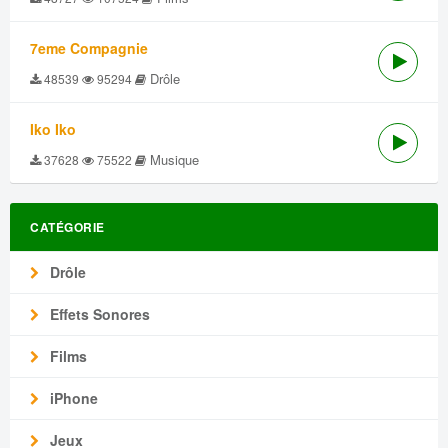
7eme Compagnie
Drôle
48539
95294
Iko Iko
Musique
37628
75522
CATÉGORIE
Drôle
Effets Sonores
Films
iPhone
Jeux