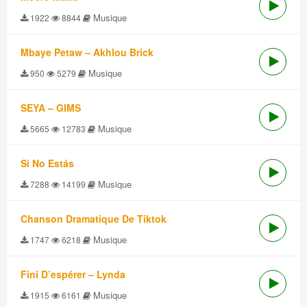
Musique
1922
8844
Mbaye Petaw – Akhlou Brick
Musique
950
5279
SEYA – GIMS
Musique
5665
12783
Si No Estás
Musique
7288
14199
Chanson Dramatique De Tiktok
Musique
1747
6218
Fini D’espérer – Lynda
Musique
1915
6161