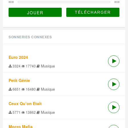
00:00
00:00
JOUER
SONNERIES CONNEXES
Euro 2024
Musique
3324
17740
Petit Génie
Musique
6651
16480
Ceux Qu’on Etait
Musique
5771
13862
Mocro Mafia