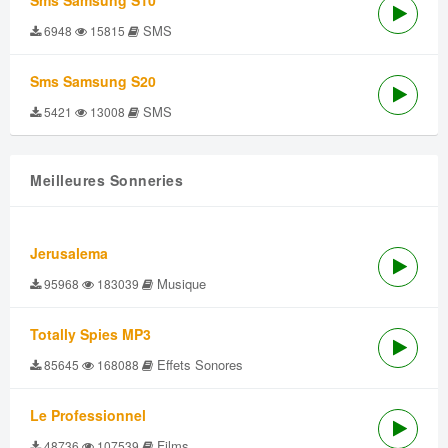
Sms Samsung S10
SMS
6948
15815
Sms Samsung S20
SMS
5421
13008
Meilleures Sonneries
Jerusalema
Musique
95968
183039
Totally Spies MP3
Effets Sonores
85645
168088
Le Professionnel
Films
48736
107539