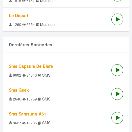
Musique
1915
6161
Le Départ
Musique
1260
6554
Dernières Sonneries
Sms Capsule De Biere
SMS
9002
34546
Sms Geek
SMS
2646
15759
Sms Samsung A51
SMS
3627
13735