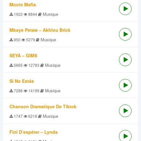
Mocro Mafia
Musique
1922
8844
Mbaye Petaw – Akhlou Brick
Musique
950
5279
SEYA – GIMS
Musique
5665
12783
Si No Estás
Musique
7288
14199
Chanson Dramatique De Tiktok
Musique
1747
6218
Fini D’espérer – Lynda