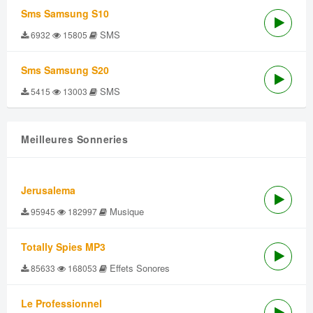
Sms Samsung S10
SMS
6932
15805
Sms Samsung S20
SMS
5415
13003
Meilleures Sonneries
Jerusalema
Musique
95945
182997
Totally Spies MP3
Effets Sonores
85633
168053
Le Professionnel