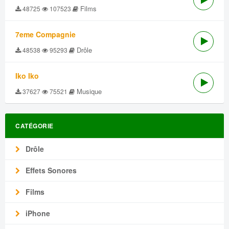
Films
48725
107523
7eme Compagnie
Drôle
48538
95293
Iko Iko
Musique
37627
75521
CATÉGORIE
Drôle
Effets Sonores
Films
iPhone