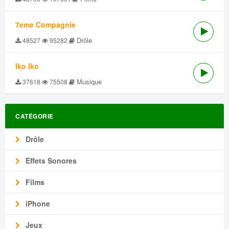
7eme Compagnie
Drôle
48527
95282
Iko Iko
Musique
37618
75508
CATÉGORIE
Drôle
Effets Sonores
Films
iPhone
Jeux