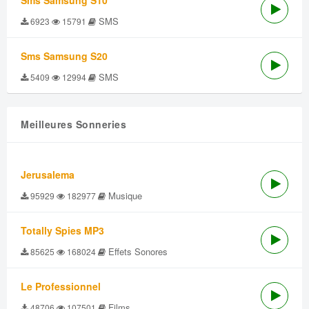
Sms Samsung S10
SMS
6923
15791
Sms Samsung S20
SMS
5409
12994
Meilleures Sonneries
Jerusalema
Musique
95929
182977
Totally Spies MP3
Effets Sonores
85625
168024
Le Professionnel
Films
48706
107501