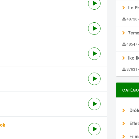
Le P
48736
7eme
48547
Iko I
37631
CATÉGO
Drôl
Effe
tok
Film