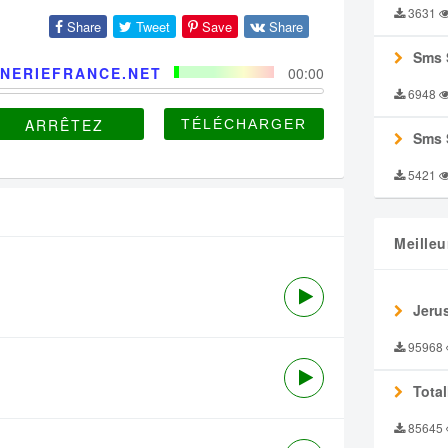
3631
Share
Tweet
Save
Share
Sms 
NERIEFRANCE.NET
00:00
6948
ARRÊTEZ
Sms 
5421
Meilleu
Jeru
95968
Tota
85645