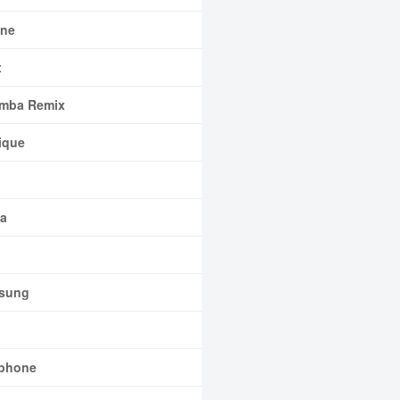
ne
x
mba Remix
ique
a
sung
phone