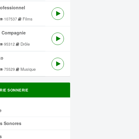
rofessionnel
Films
107537
 Compagnie
Drôle
95312
ko
Musique
75529
RIE SONNERIE
e
ts Sonores
s