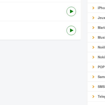
iPho
Jeu
Mari
Mus
Noël
Noki
POP
Sam
SMS
Tele