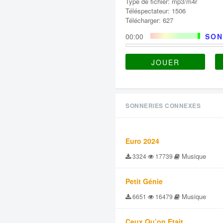
Type de fichier: mp3/m4r
Téléspectateur: 1506
Télécharger: 627
00:00
SON
JOUER
SONNERIES CONNEXES
Euro 2024
Musique
3324
17739
Petit Génie
Musique
6651
16479
Ceux Qu’on Etait