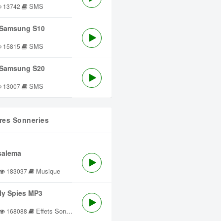
SMS
13742
Samsung S10
SMS
15815
Samsung S20
SMS
13007
res Sonneries
salema
Musique
183037
lly Spies MP3
Effets Sonores
168088