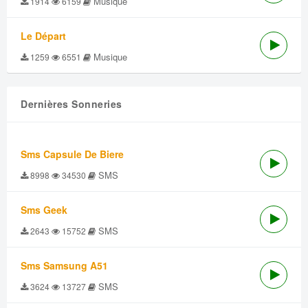
Musique
1914
6159
Le Départ
Musique
1259
6551
Dernières Sonneries
Sms Capsule De Biere
SMS
8998
34530
Sms Geek
SMS
2643
15752
Sms Samsung A51
SMS
3624
13727