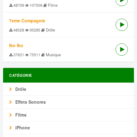
Films
48709
107506
7eme Compagnie
Drôle
48528
95285
Iko Iko
Musique
37621
75511
CATÉGORIE
Drôle
Effets Sonores
Films
iPhone