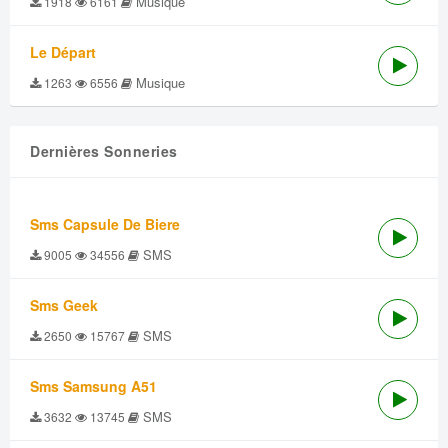
Musique
1918
6161
Le Départ
Musique
1263
6556
Dernières Sonneries
Sms Capsule De Biere
SMS
9005
34556
Sms Geek
SMS
2650
15767
Sms Samsung A51
SMS
3632
13745