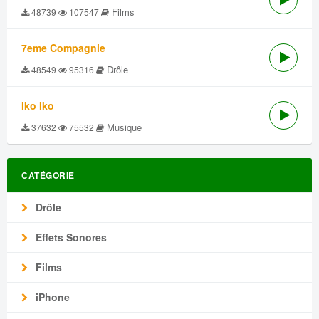
Films
48739
107547
7eme Compagnie
Drôle
48549
95316
Iko Iko
Musique
37632
75532
CATÉGORIE
Drôle
Effets Sonores
Films
iPhone