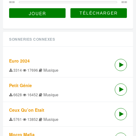
00:00
00:00
JOUER
SONNERIES CONNEXES
Euro 2024
Musique
3314
17696
Petit Génie
Musique
6628
16452
Ceux Qu’on Etait
Musique
5761
13852
Mocro Mafia