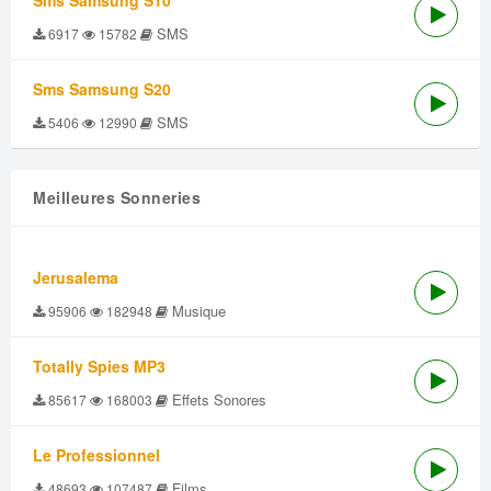
Sms Samsung S10
SMS
6917
15782
Sms Samsung S20
SMS
5406
12990
Meilleures Sonneries
Jerusalema
Musique
95906
182948
Totally Spies MP3
Effets Sonores
85617
168003
Le Professionnel
Films
48693
107487