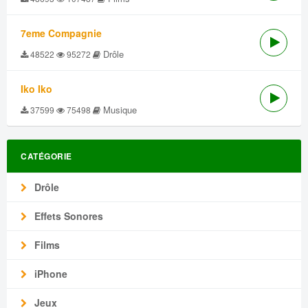
7eme Compagnie
Drôle
48522
95272
Iko Iko
Musique
37599
75498
CATÉGORIE
Drôle
Effets Sonores
Films
iPhone
Jeux