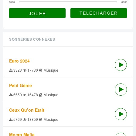
00:00
00:00
JOUER
SONNERIES CONNEXES
Euro 2024
Musique
3323
17730
Petit Génie
Musique
6650
16478
Ceux Qu’on Etait
Musique
5769
13859
Mocro Mafia