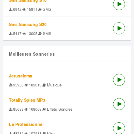
Sms Samsung S10
SMS
6942
15811
Sms Samsung S20
SMS
5417
13005
Meilleures Sonneries
Jerusalema
Musique
95956
183013
Totally Spies MP3
Effets Sonores
85638
168069
Le Professionnel
Films
48732
107531