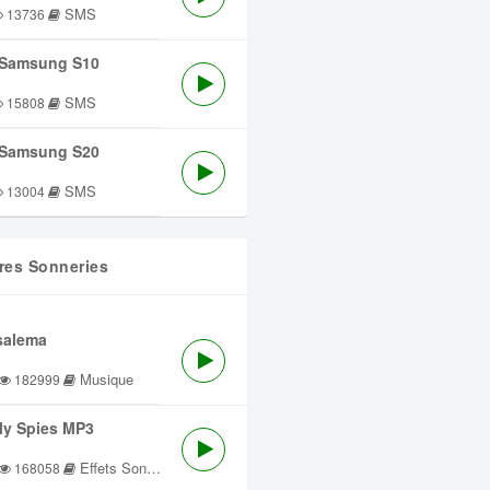
SMS
13736
Samsung S10
SMS
15808
Samsung S20
SMS
13004
res Sonneries
salema
Musique
182999
lly Spies MP3
Effets Sonores
168058