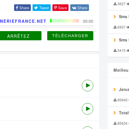
3627
Share
Tweet
Save
Share
Sms 
NERIEFRANCE.NET
00:00
6937
ARRÊTEZ
Sms 
5415
Meilleu
Jeru
95945
Tota
85634