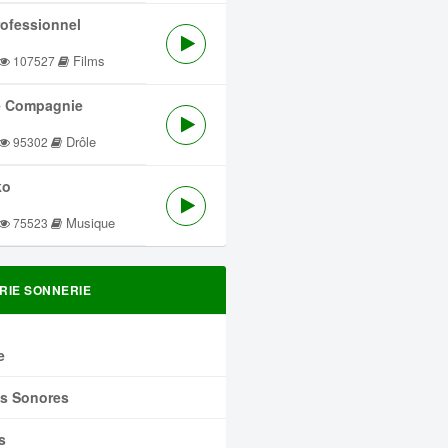
rofessionnel
Films
107527
 Compagnie
Drôle
95302
ko
Musique
75523
RIE SONNERIE
e
ts Sonores
s