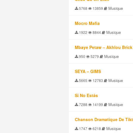
Musique
5768
13859
Mocro Mafia
Musique
1922
8844
Mbaye Petaw – Akhlou Brick
Musique
950
5279
SEYA – GIMS
Musique
5665
12783
Si No Estás
Musique
7288
14199
Chanson Dramatique De Tik
Musique
1747
6218