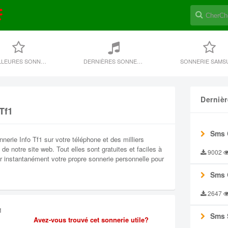
MEILLEURES SONNERIES
DERNIÈRES SONNERIE
SONNERIE SAMS
Derniè
Tf1
Sms 
erie Info Tf1 sur votre téléphone et des milliers
de notre site web. Tout elles sont gratuites et faciles à
9002
ir instantanément votre propre sonnerie personnelle pour
Sms 
2647
1
Sms 
Avez-vous trouvé cet sonnerie utile?