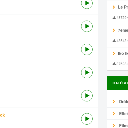
Le P
48729
7eme
48543
Iko I
37628
CATÉGO
Drôl
Effe
tok
Film