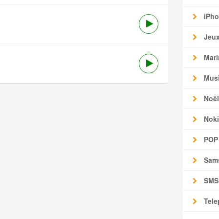
iPho
Jeu
Mari
Mus
Noël
Noki
POP
Sam
SMS
Tele