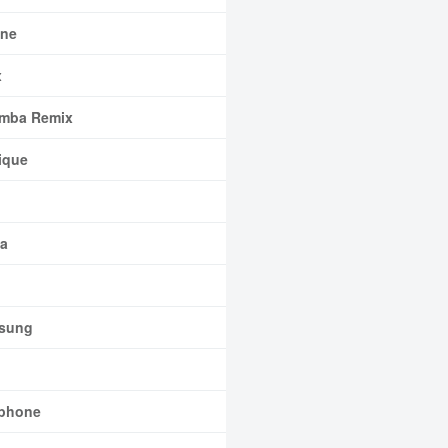
ne
x
mba Remix
ique
a
sung
phone