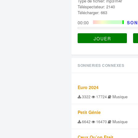
Type de fichier: mp3/m4r
Téléspectateur: 2140
Télécharger: 663
00:00
SON
JOUER
SONNERIES CONNEXES
Euro 2024
Musique
3322
17724
Petit Génie
Musique
6642
16470
Ceux Qu’on Etait