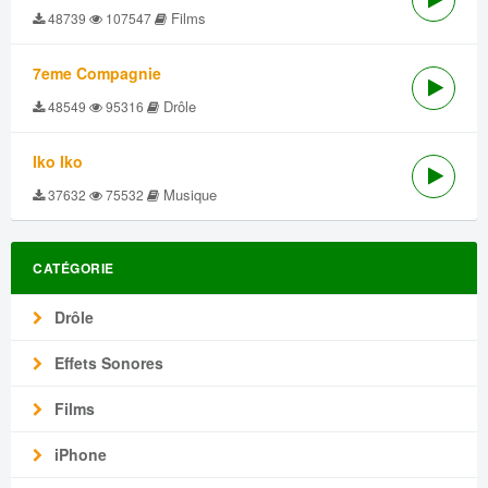
Films
48739
107547
7eme Compagnie
Drôle
48549
95316
Iko Iko
Musique
37632
75532
CATÉGORIE
Drôle
Effets Sonores
Films
iPhone