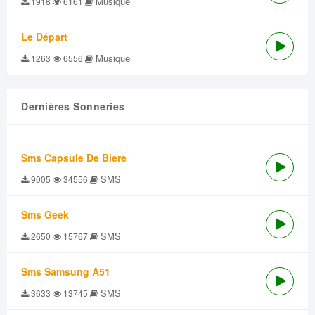
Musique
1918
6161
Le Départ
Musique
1263
6556
Dernières Sonneries
Sms Capsule De Biere
SMS
9005
34556
Sms Geek
SMS
2650
15767
Sms Samsung A51
SMS
3633
13745