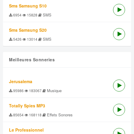
Sms Samsung S10
SMS
6954
15828
Sms Samsung S20
SMS
5426
13014
Meilleures Sonneries
Jerusalema
Musique
95986
183067
Totally Spies MP3
Effets Sonores
85654
168118
Le Professionnel