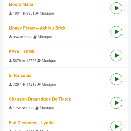
Mocro Mafia
Musique
1931
8851
Mbaye Petaw – Akhlou Brick
Musique
954
5282
SEYA – GIMS
Musique
5679
12796
Si No Estás
Musique
7297
14213
Chanson Dramatique De Tiktok
Musique
1752
6222
Fini D’espérer – Lynda