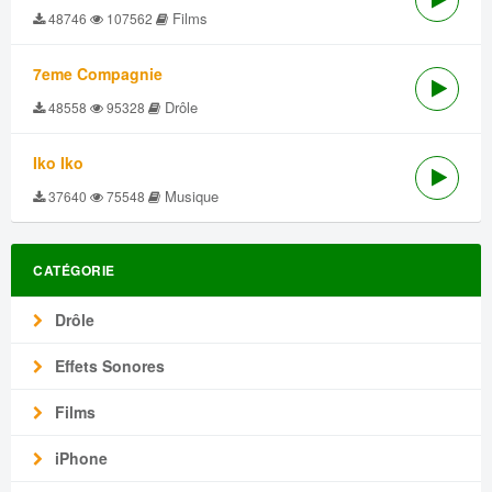
Films
48746
107562
7eme Compagnie
Drôle
48558
95328
Iko Iko
Musique
37640
75548
CATÉGORIE
Drôle
Effets Sonores
Films
iPhone