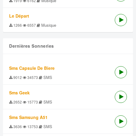
Musique
1919
6162
Le Départ
Musique
1266
6557
Dernières Sonneries
Sms Capsule De Biere
SMS
9012
34573
Sms Geek
SMS
2652
15773
Sms Samsung A51
SMS
3636
13753