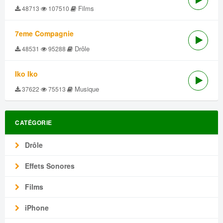
Films
48713
107510
7eme Compagnie
Drôle
48531
95288
Iko Iko
Musique
37622
75513
CATÉGORIE
Drôle
Effets Sonores
Films
iPhone