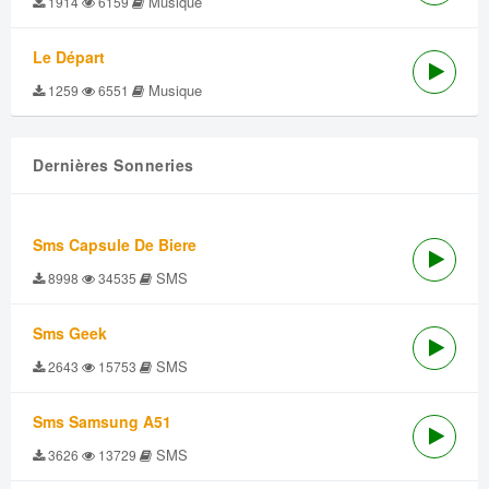
Musique
1914
6159
Le Départ
Musique
1259
6551
Dernières Sonneries
Sms Capsule De Biere
SMS
8998
34535
Sms Geek
SMS
2643
15753
Sms Samsung A51
SMS
3626
13729