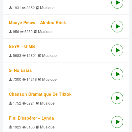
Musique
1931
8852
Mbaye Petaw – Akhlou Brick
Musique
956
5282
SEYA – GIMS
Musique
5683
12801
Si No Estás
Musique
7300
14218
Chanson Dramatique De Tiktok
Musique
1752
6224
Fini D’espérer – Lynda
Musique
1923
6166