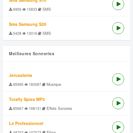
Sms Samsung S10
SMS
6956
15833
Sms Samsung S20
SMS
5428
13016
Meilleures Sonneries
Jerusalema
Musique
95995
183087
Totally Spies MP3
Effets Sonores
85667
168131
Le Professionnel
Films
48752
107573