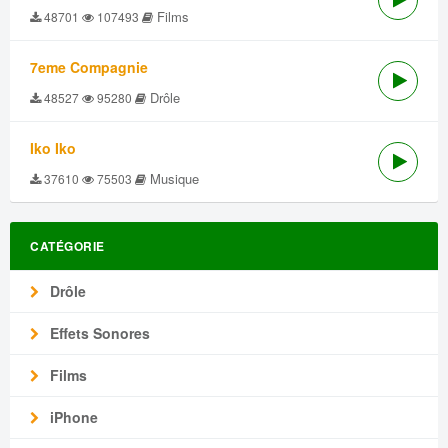
Films
48701
107493
7eme Compagnie
Drôle
48527
95280
Iko Iko
Musique
37610
75503
CATÉGORIE
Drôle
Effets Sonores
Films
iPhone