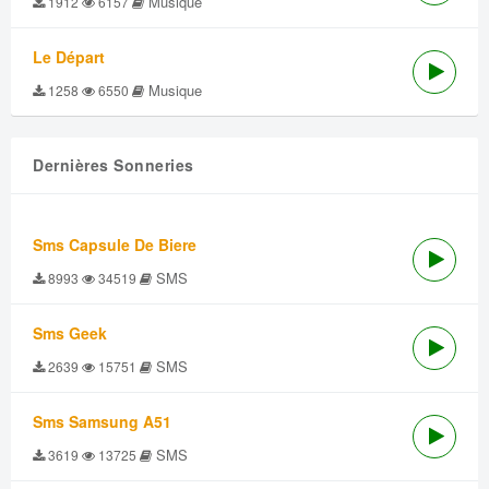
Musique
1912
6157
Le Départ
Musique
1258
6550
Dernières Sonneries
Sms Capsule De Biere
SMS
8993
34519
Sms Geek
SMS
2639
15751
Sms Samsung A51
SMS
3619
13725