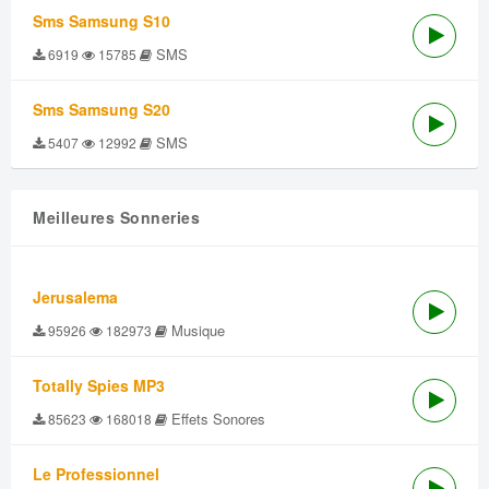
Sms Samsung S10
SMS
6919
15785
Sms Samsung S20
SMS
5407
12992
Meilleures Sonneries
Jerusalema
Musique
95926
182973
Totally Spies MP3
Effets Sonores
85623
168018
Le Professionnel