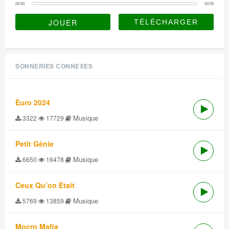
00:00
00:00
JOUER
SONNERIES CONNEXES
Euro 2024
Musique
3322
17729
Petit Génie
Musique
6650
16478
Ceux Qu’on Etait
Musique
5769
13859
Mocro Mafia