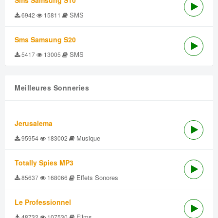
Sms Samsung S10
SMS
6942
15811
Sms Samsung S20
SMS
5417
13005
Meilleures Sonneries
Jerusalema
Musique
95954
183002
Totally Spies MP3
Effets Sonores
85637
168066
Le Professionnel
Films
48732
107530