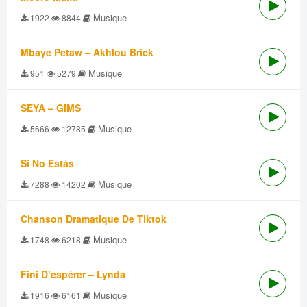
Musique
1922
8844
Mbaye Petaw – Akhlou Brick
Musique
951
5279
SEYA – GIMS
Musique
5666
12785
Si No Estás
Musique
7288
14202
Chanson Dramatique De Tiktok
Musique
1748
6218
Fini D’espérer – Lynda
Musique
1916
6161