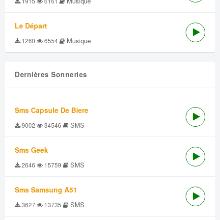
Musique
1915
6161
Le Départ
Musique
1260
6554
Dernières Sonneries
Sms Capsule De Biere
SMS
9002
34546
Sms Geek
SMS
2646
15759
Sms Samsung A51
SMS
3627
13735