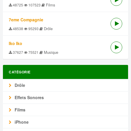
Films
48725
107523
7eme Compagnie
Drôle
48538
95293
Iko Iko
Musique
37627
75521
CATÉGORIE
Drôle
Effets Sonores
Films
iPhone