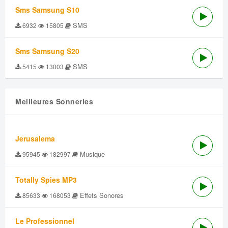
Sms Samsung S10
SMS
6932
15805
Sms Samsung S20
SMS
5415
13003
Meilleures Sonneries
Jerusalema
Musique
95945
182997
Totally Spies MP3
Effets Sonores
85633
168053
Le Professionnel