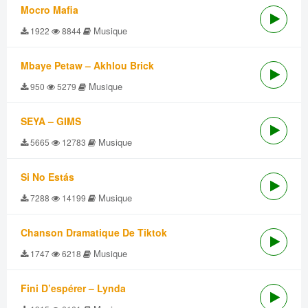
Mocro Mafia
Musique
1922
8844
Mbaye Petaw – Akhlou Brick
Musique
950
5279
SEYA – GIMS
Musique
5665
12783
Si No Estás
Musique
7288
14199
Chanson Dramatique De Tiktok
Musique
1747
6218
Fini D’espérer – Lynda