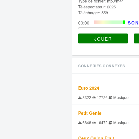
Type de fichier: mp3/m4r
Téléspectateur: 2825
Télécharger: 558
00:00
SON
JOUER
SONNERIES CONNEXES
Euro 2024
Musique
3322
17726
Petit Génie
Musique
6648
16472
Ceux Qu’on Etait