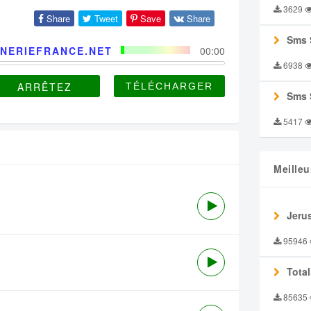
3629
Share
Tweet
Save
Share
Sms 
NERIEFRANCE.NET
00:00
6938
ARRÊTEZ
Sms 
5417
Meilleu
Jeru
95946
Tota
85635