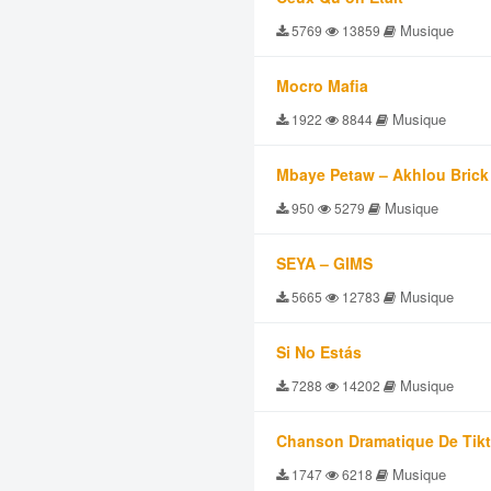
Musique
5769
13859
Mocro Mafia
Musique
1922
8844
Mbaye Petaw – Akhlou Brick
Musique
950
5279
SEYA – GIMS
Musique
5665
12783
Si No Estás
Musique
7288
14202
Chanson Dramatique De Tik
Musique
1747
6218