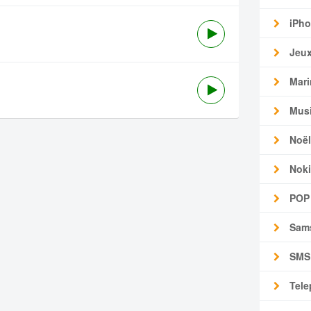
iPho
Jeu
Mari
Mus
Noël
Noki
POP
Sam
SMS
Tele