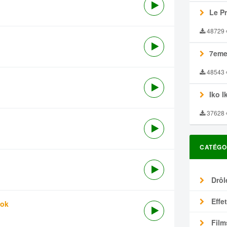
Le P
48729
7eme
48543
Iko I
37628
CATÉGO
Drôl
Effe
tok
Film