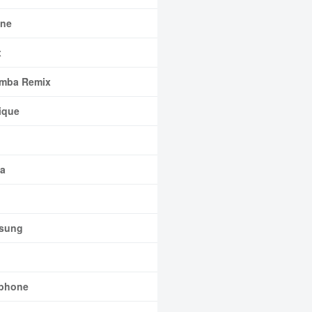
ne
x
mba Remix
ique
a
sung
phone