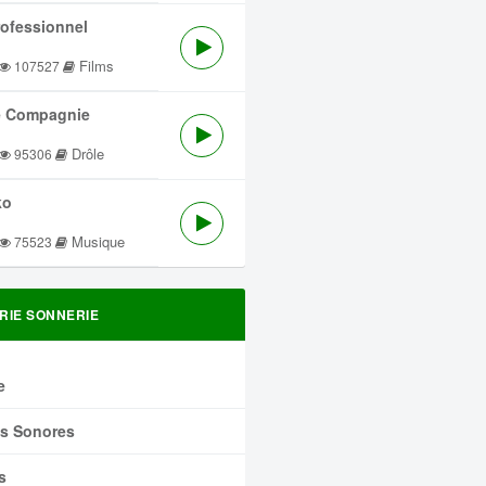
rofessionnel
Films
107527
 Compagnie
Drôle
95306
ko
Musique
75523
RIE SONNERIE
e
ts Sonores
s