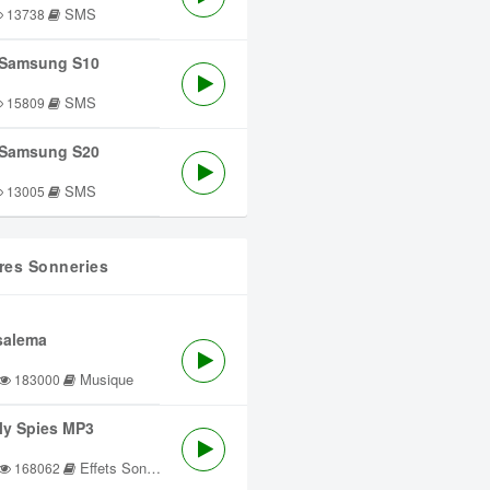
SMS
13738
Samsung S10
SMS
15809
Samsung S20
SMS
13005
res Sonneries
salema
Musique
183000
lly Spies MP3
Effets Sonores
168062